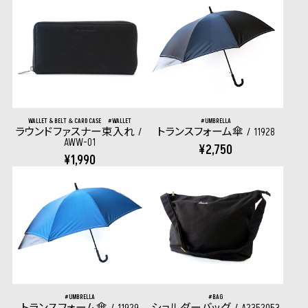
WALLET & BELT ＆ CARD CASE
WALLET
UMBRELLA
ラウンドファスナー束入れ
トランスフォーム傘
11928
AWW-01
¥2,750
¥1,990
UMBRELLA
BAG
トランスフォーム傘
11929
ショルダーバッグ
A2352053